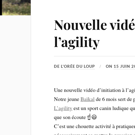
Nouvelle vidé
l’agility
DE
L'ORÉE DU LOUP
ON
15 JUIN 
Une nouvelle vidéo d’initiation à l’ag
Notre jeune
Baïkal
de 6 mois sert de 
L’agility
est un sport canin ludique qu
que son écoute ☝️😃
C’est une chouette activité à pratique