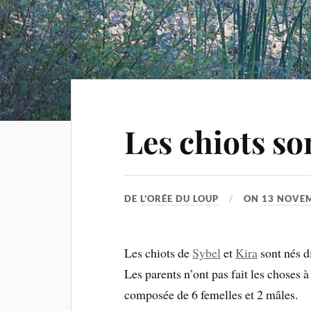
Les chiots son
DE
L'ORÉE DU LOUP
ON
13 NOVE
Les chiots de
Sybel
et
Kira
sont nés 
Les parents n’ont pas fait les choses à
composée de 6 femelles et 2 mâles.