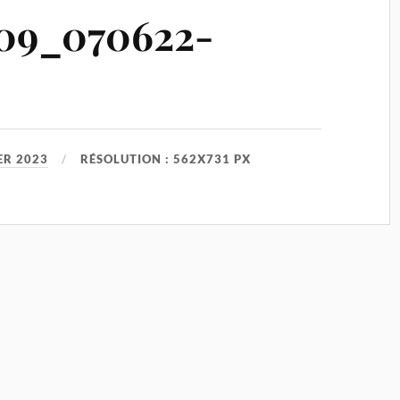
09_070622-
ER 2023
RÉSOLUTION : 562X731 PX