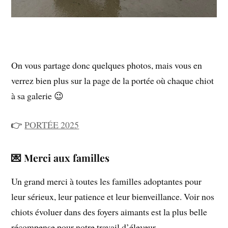
On vous partage donc quelques photos, mais vous en
verrez bien plus sur la page de la portée où chaque chiot
à sa galerie 😉
👉
PORTÉE 2025
💌
Merci
aux
familles
Un
grand
merci
à
toutes
les
familles
adoptantes
pour
leur
sérieux,
leur
patience
et
leur
bienveillance.
Voir
nos
chiots
évoluer
dans
des
foyers
aimants
est
la
plus
belle
récompense
pour
notre
travail
d’éleveur.