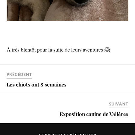
À
très
bientôt
pour
la
suite
de
leurs
aventures 🤗
PRÉCÉDENT
Les chiots ont 8 semaines
SUIVANT
Exposition canine de Vallères
COPYRIGHT L'ORÉE DU LOUP